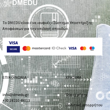
Το DMEDU είναι ένα «ευφυές» Σύστημα Υποστήριξης
Αποφάσεων για την επιλογή σπουδών.
ΕΠΙΚΟΙΝΩΝΙΑ
ΧΡΗΣΙΜΑ
info@dmedu.gr
Όροι χρήσης
+30 28210 49013
Πολιτική απορρήτου