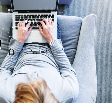
υ
Αγορά κωδικού
0