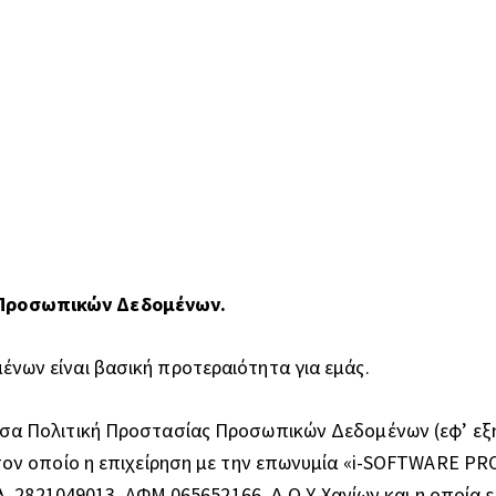
 Προσωπικών Δεδομένων.
ων είναι βασική προτεραιότητα για εμάς.
σα Πολιτική Προστασίας Προσωπικών Δεδομένων (εφ’ εξή
ον οποίο η επιχείρηση με την επωνυμία «i-SOFTWARE PROV
ηλ. 2821049013, ΑΦΜ 065652166, Δ.Ο.Υ Χανίων και η οποί