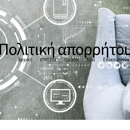
Πολιτική απορρήτο
Αρχική
DMEDU
Ομάδα
Νέα
Επικοινωνία