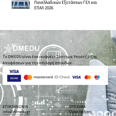
Πανελλαδικών Εξετάσεων ΓΕΛ και
ΕΠΑΛ 2026
Το DMEDU είναι ένα «ευφυές» Σύστημα Υποστήριξης
Αποφάσεων για την επιλογή σπουδών.
ΕΠΙΚΟΙΝΩΝΙΑ
ΧΡΗΣΙΜΑ
info@dmedu.gr
Όροι χρήσης