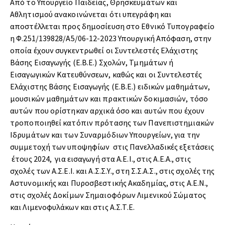
Από το Υπουργείο Παιδείας, Θρησκευμάτων και
Αθλητισμού ανακοινώνεται ότι υπεγράφη και
αποστέλλεται προς δημοσίευση στο Εθνικό Τυπογραφείο
η Φ.251/139828/A5/06-12-2023 Υπουργική Απόφαση, στην
οποία έχουν συγκεντρωθεί οι Συντελεστές Ελάχιστης
Βάσης Εισαγωγής (Ε.Β.Ε.) Σχολών, Τμημάτων ή
Εισαγωγικών Κατευθύνσεων, καθώς και οι Συντελεστές
Ελάχιστης Βάσης Εισαγωγής (Ε.Β.Ε.) ειδικών μαθημάτων,
μουσικών μαθημάτων και πρακτικών δοκιμασιών, τόσο
αυτών που ορίστηκαν αρχικά όσο και αυτών που έχουν
τροποποιηθεί κατόπιν πρότασης των Πανεπιστημιακών
Ιδρυμάτων και των Συναρμόδιων Υπουργείων, για την
συμμετοχή των υποψηφίων στις Πανελλαδικές εξετάσεις
έτους 2024, για εισαγωγή στα Α.Ε.Ι., στις Α.Ε.Α., στις
σχολές των Α.Σ.Ε.Ι. και Α.Σ.Σ.Υ., στη Σ.Σ.Α.Σ., στις σχολές της
Αστυνομικής και Πυροσβεστικής Ακαδημίας, στις Α.Ε.Ν.,
στις σχολές Δοκίμων Σημαιοφόρων Λιμενικού Σώματος
και Λιμενοφυλάκων και στις Α.Σ.Τ.Ε.