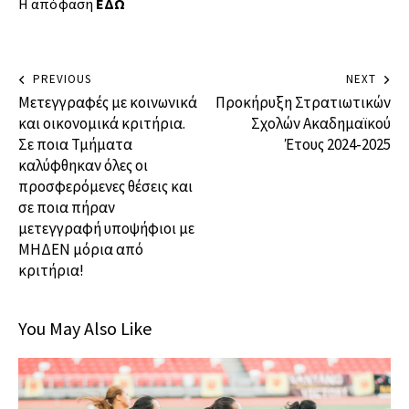
Η απόφαση
ΕΔΩ
PREVIOUS
NEXT
Μετεγγραφές με κοινωνικά
Προκήρυξη Στρατιωτικών
και οικονομικά κριτήρια.
Σχολών Ακαδημαϊκού
Σε ποια Τμήματα
Έτους 2024-2025
καλύφθηκαν όλες οι
προσφερόμενες θέσεις και
σε ποια πήραν
μετεγγραφή υποψήφιοι με
ΜΗΔΕΝ μόρια από
κριτήρια!
You May Also Like