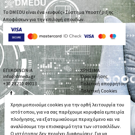
Το DMEDU είναι ένα «ευφυές» Σύστημα Υποστήριξης
Αποφάσεων για την επιλογή σπουδών.
ΕΠΙΚΟΙΝΩΝΙΑ
ΧΡΗΣΙΜΑ
info@dmedu.gr
Όροι χρήσης
+30 28210 49013
Πολιτική απορρήτου
Πολιτική Cookies
Αίτηση Άσκησης
Δικαιωμάτων
Xρησιμοποιούμε cookies για την ορθή λειτουργία του
Υποκειμένων
ιστότοπου, για να σας παρέχουμε κορυφαία εμπειρία
πλοήγησης, να εξατομικεύουμε περιεχόμενο και να
αναλύσουμε την επισκεψιμότητα των ιστοσελίδων.
Ο ιστότοπος δεν περιέχει διαφημίσεις. Για να